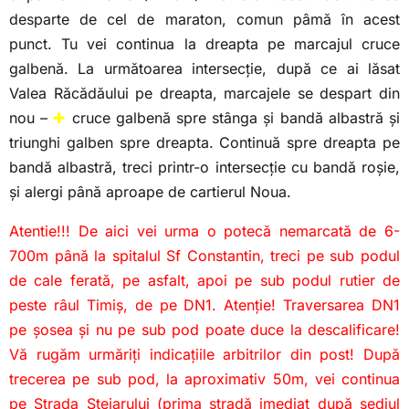
desparte de cel de maraton, comun pâmă în acest
punct. Tu vei continua la dreapta pe marcajul cruce
galbenă. La următoarea intersecție, după ce ai lăsat
Valea Răcădăului pe dreapta, marcajele se despart din
nou –
✚
cruce galbenă spre stânga și bandă albastră și
triunghi galben spre dreapta. Continuă spre dreapta pe
bandă albastră, treci printr-o intersecție cu bandă roșie,
și alergi până aproape de cartierul Noua.
Atentie!!! De aici vei urma o potecă nemarcată de 6-
700m până la spitalul Sf Constantin, treci pe sub podul
de cale ferată, pe asfalt, apoi pe sub podul rutier de
peste râul Timiș, de pe DN1. Atenție! Traversarea DN1
pe șosea și nu pe sub pod poate duce la descalificare!
Vă rugăm urmăriți indicațiile arbitrilor din post! După
trecerea pe sub pod, la aproximativ 50m, vei continua
pe Strada Stejarului (prima stradă imediat după sediul