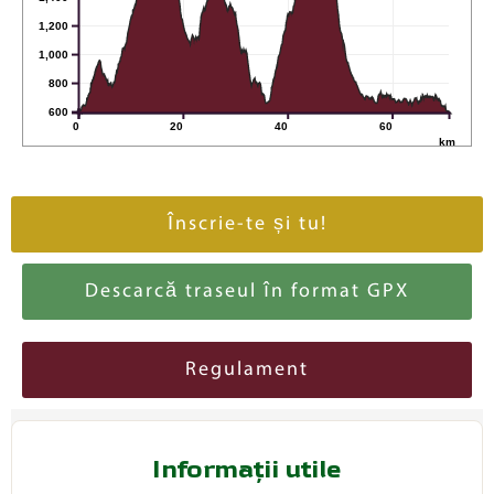
1,200
1,000
800
600
0
20
40
60
km
Înscrie-te și tu!
Descarcă traseul în format GPX
Regulament
Informații utile