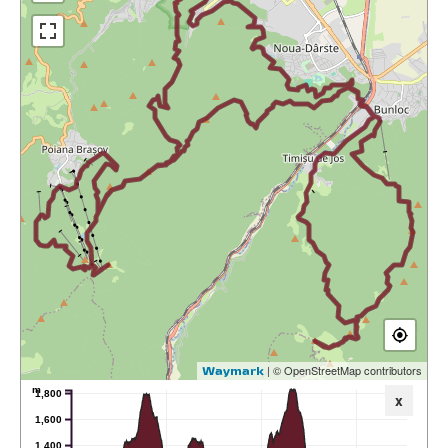
| © OpenStreetMap contributors
Waymark
m
1,800
x
1,600
1,400