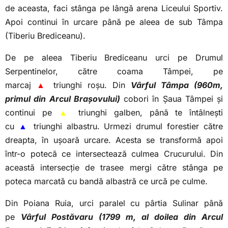
de aceasta, faci stânga pe lângă arena Liceului Sportiv.
Apoi continui în urcare până pe aleea de sub Tâmpa
(Tiberiu Brediceanu).
De pe aleea Tiberiu Brediceanu urci pe Drumul
Serpentinelor, către coama Tâmpei, pe
marcaj
▲
triunghi roșu. Din
Vârful Tâmpa (960m,
primul din Arcul Brașovului)
cobori în Șaua Tâmpei și
continui pe
▲
triunghi galben, până te întâlnești
cu
▲
triunghi albastru. Urmezi drumul forestier către
dreapta, în ușoară urcare. Acesta se transformă apoi
într-o potecă ce intersectează culmea Crucurului. Din
această intersecție de trasee mergi către stânga pe
poteca marcată cu bandă albastră ce urcă pe culme.
Din Poiana Ruia, urci paralel cu pârtia Sulinar până
pe
Vârful Postăvaru (1799 m, al doilea din Arcul