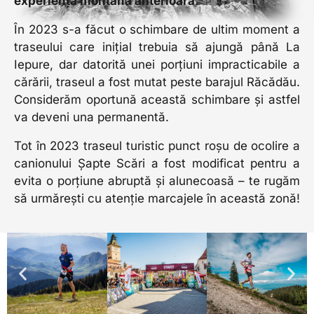
experiență montană anterioară.
În 2023 s-a făcut o schimbare de ultim moment a
traseului care inițial trebuia să ajungă până La
Iepure, dar datorită unei porțiuni impracticabile a
cărării, traseul a fost mutat peste barajul Răcădău.
Considerăm oportună această schimbare și astfel
va deveni una permanentă.
Tot în 2023 traseul turistic punct roșu de ocolire a
canionului Șapte Scări a fost modificat pentru a
evita o porțiune abruptă și alunecoasă – te rugăm
să urmărești cu atenție marcajele în această zonă!