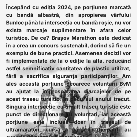
Începând cu ediția 2024, pe porțiunea marcată
cu bandă albastră, din apropierea vârfului
Bunloc până la intersecția cu bandă roșie, nu vor
exista marcaje suplimentare în afara celor
turistice. De ce? Brașov Marathon este dedicat
în a crea un concurs sustenabil, dorind să fie un
exemplu de bune practici. Asemenea decizii vor
fi implementate de la o ediție la alta, reducând
astfel semnificativ cantitatea de plastic utilizat,
fără a sacrifica siguranța participanților. Am
ales această porțiune deoarece voluntarii BvM
au ajutat la împrospătarea marcajelor de pe
acest traseu tursitic, în decursul anului trecut.
Singura intersecție cu un alt traseu turistic este
punct de direcționare cu voluntari, iar această
porțiune este inclusă doar în traseul de
ultramaraton, cursă a căror participanți au