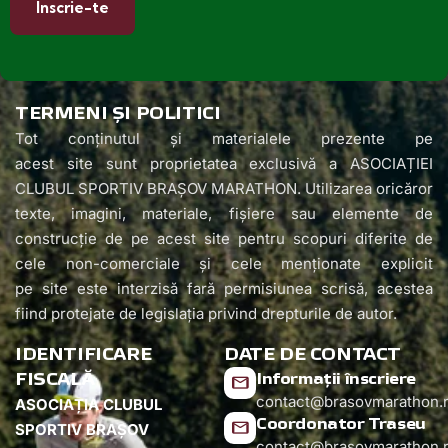
TERMENI ȘI POLITICI
Tot conținutul și materialele prezente pe
acest site sunt proprietatea exclusivă a ASOCIAȚIEI
CLUBUL SPORTIV BRAȘOV MARATHON. Utilizarea oricăror
texte, imagini, materiale, fișiere sau elemente de
construcție de pe acest site pentru scopuri diferite de
cele non-comerciale și cele menționate explicit
pe site este interzisă fară permisiunea scrisă, acestea
fiind protejate de legislația privind drepturile de autor.
IDENTIFICARE
DATE DE CONTACT
FISCALĂ
Informații înscriere
contact@brasovmarathon.
ASOCIAȚIA CLUBUL
Coordonator Traseu
SPORTIV BRAȘOV
contact@brasovmarathon.