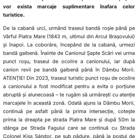
vor exista marcaje suplimentare înafara celor
turistice.
De la cabană urci, urmând traseul bandă roșie până pe
Vârful Piatra Mare (1843 m, ultimul din Arcul Brașovului)
și înapoi. La coborâre, începând de la cabană, urmezi
bandă galbenă. Înainte de Canionul Șapte Scări vei urma
punct roșu, traseul de ocolire a canionului, iar după
canion revii pe bandă galbenă până în Dâmbu Morii.
ATENȚIE! Din 2023, traseul turistic punct roșu de ocolire
a canionului a fost modificat pentru a evita o porțiune
abruptă și alunecoasă – te rugăm să urmărești cu atenție
marcajele în această zonă. Odată ajuns la Dâmbu Morii,
continuă pe asfalt până la prima intersecție, cotește
prima la dreapta pe strada Piatra Mare și după 50m la
stânga pe Strada Fagului care se continuă cu Strada
Colonel Kiss Sándor, pe sub pădure, până la postul de