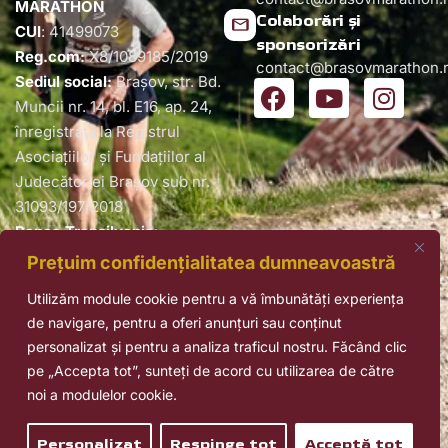
MARATHON
Colaborări și
CUI
: 41499073
sponsorizări
Reg.com:
X8/1089185/2019
contact@brasovmarathon.
Sediul social:
Braşov, str. Bd.
Muncii nr. 14, bl. E16, ap. 24,
înregistrată la Registrul
Asociaţiilor şi Fundațiilor al
Judecătoriei Braşov sub nr.
31093/197/2018
Banca Transilvania
:
RO90BTRLRONCRT0666932401
Prețuim confidențialitatea dumneavoastră
Utilizăm module cookie pentru a vă îmbunătăți experiența
de navigare, pentru a oferi anunțuri sau conținut
© Toate drepturile rezervate BRAȘOV
personalizat și pentru a analiza traficul nostru. Făcând clic
MARATHON |
Web Design
by
Popovici
pe „Accepta tot”, sunteți de acord cu utilizarea de către
Andrei
si
Popovici Alina
& SEO by
Eko
noi a modulelor cookie.
Agency
.
Personalizat
Respinge tot
Acceptă tot