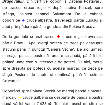
Brașovului)
. Din vârf vei coborî la Cabana Postăvaru,
pe traseul cruce roșie – după cabina Kanzel, spre
stânga, înaintea cabanei Salvamont. De la cabană
cobori pe
✚
cruce albastră, traversezi pârtia Lupului și
apoi prin pădure până la gondola din Poiana Brașov.
De la gondolă urmezi traseul
✚
cruce roșie, traversezi
pârtia Bradul. Apoi alergi poteca ce trece pe deasupra
stațiunii până în punctul “Cariera Veche”. De aici urmezi
marcajul punct albastru, în urcare susținută, până într-o
poiană unde este o intersecție de poteci. De aici, mergi
spre dreapta pe poteca cu același marcaj, ce trece pe
lângă Peștera de Lapte și continuă până în culmea
Crucurului.
Coborând spre Poiana Stechil pe marcaj bandă albastră,
marcajul
✚
cruce galbenă se desparte de bandă albastră
după vârful Vama (1428m). Tot aici traseul de ultra se