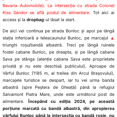
Bavaria Automobile). La intersecția cu strada Colonel
Kiss Sándor se află postul de alimentare.
Tot aici ai
access și la
dropbag
-ul lăsat la start.
De aici vei continua pe strada Bonloc și apoi pe lângă
stația inferioară a telescaunului Bunloc, pe marcajul
▲
triunghi roșu/bandă albastră. Treci pe lângă ruinele
fostei cabane Bunloc, pe dreapta, și pe lângă cabana
Sava pe stânga (atenție cabana Sava este proprietate
privată și nu este deschisă publicului). Aproape de
Vârful Bunloc (1185 m, al treilea din Arcul Brașovului),
marcajele turistice se despart, iar tu vei urma banda
albastră (spre Peștera de Gheață) până la refugiul
Salvamont Piatra Mare, unde este următorul post de
alimentare.
Începând cu ediția 2024, pe această
porțiune marcată cu bandă albastră, din apropierea
vârfului Bunloc până la intersecția cu bandă roșie, nu