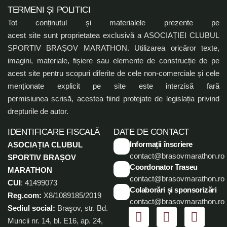
TERMENI ȘI POLITICI
Tot conținutul și materialele prezente pe
acest site sunt proprietatea exclusivă a ASOCIAȚIEI CLUBUL
SPORTIV BRAȘOV MARATHON. Utilizarea oricăror texte,
imagini, materiale, fișiere sau elemente de construcție de pe
acest site pentru scopuri diferite de cele non-comerciale și cele
menționate explicit pe site este interzisă fară
permisiunea scrisă, acestea fiind protejate de legislația privind
drepturile de autor.
IDENTIFICARE FISCALĂ
DATE DE CONTACT
Informații înscriere
ASOCIAȚIA CLUBUL
contact@brasovmarathon.ro
SPORTIV BRAȘOV
Coordonator Traseu
MARATHON
contact@brasovmarathon.ro
CUI
: 41499073
Colaborări și sponsorizări
Reg.com:
X8/1089185/2019
contact@brasovmarathon.ro
Sediul social:
Braşov, str. Bd.
Muncii nr. 14, bl. E16, ap. 24,