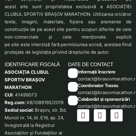
acest site sunt proprietatea exclusivă a ASOCIAȚIEI
CLUBUL SPORTIV BRAȘOV MARATHON. Utilizarea oricăror
texte, imagini, materiale, fișiere sau elemente de
construcție de pe acest site pentru scopuri diferite de cele
non-comerciale și cele menționate explicit
pe site este interzisă fară permisiunea scrisă, acestea fiind
protejate de legislația privind drepturile de autor.
IDENTIFICARE FISCALĂ
DATE DE CONTACT
ASOCIAȚIA CLUBUL
Informații înscriere
contact@brasovmarathon.r
SPORTIV BRAȘOV
Coordonator Traseu
MARATHON
contact@brasovmarathon.r
CUI
: 41499073
Colaborări și sponsorizări
Reg.com:
X8/1089185/2019
contact@brasovmarathon.r
Sediul social:
Braşov, str. Bd.
Muncii nr. 14, bl. E16, ap. 24,
înregistrată la Registrul
Asociaţiilor şi Fundațiilor al