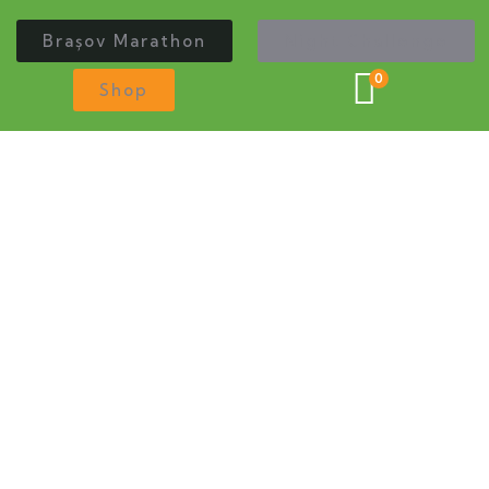
Brașov Marathon
Night Challenge
0
Shop
Trasee Brașov Marathon
Ediția XII - 2024
Aventură
Lorem ipsum is simply sit of free text dolor.