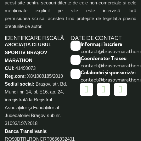
acest site pentru scopuri diferite de cele non-comerciale și cele
menționate explicit pe site este interzisă fară
permisiunea scrisă, acestea fiind protejate de legislația privind
drepturile de autor.
IDENTIFICARE FISCALĂ
DATE DE CONTACT
Informații înscriere
ASOCIAȚIA CLUBUL
contact@brasovmarathon.
SPORTIV BRAȘOV
Coordonator Traseu
MARATHON
contact@brasovmarathon.
CUI
: 41499073
Colaborări și sponsorizări
Reg.com:
X8/1089185/2019
contact@brasovmarathon.
Sediul social:
Braşov, str. Bd.
Muncii nr. 14, bl. E16, ap. 24,
înregistrată la Registrul
Asociaţiilor şi Fundațiilor al
Judecătoriei Braşov sub nr.
31093/197/2018
Banca Transilvania
:
RO90BTRLRONCRT0666932401